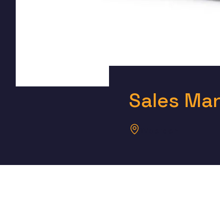
Sales Man
Woerden