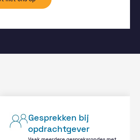
Gesprekken bij
opdrachtgever
Vaak meerdere gespreksrondes met