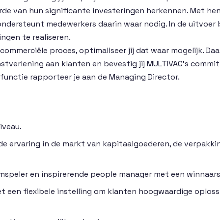
e van hun significante investeringen herkennen. Met hen o
ndersteunt medewerkers daarin waar nodig. In de uitvoer 
ngen te realiseren.
commerciële proces, optimaliseer jij dat waar mogelijk. Daa
stverlening aan klanten en bevestig jij MULTIVAC’s commi
 functie rapporteer je aan de Managing Director.
iveau.
e ervaring in de markt van kapitaalgoederen, de verpakki
speler en inspirerende people manager met een winnaars
et een flexibele instelling om klanten hoogwaardige oplos