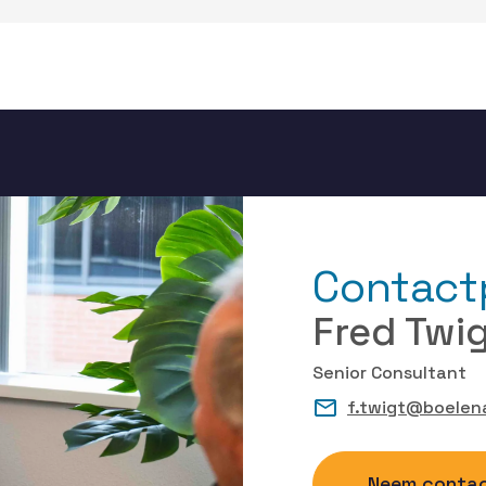
Contact
Fred Twi
Senior Consultant
f.twigt@boelena
Neem contac