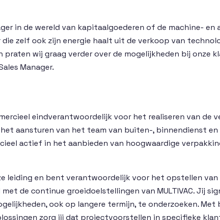
anager in de wereld van kapitaalgoederen of de machine- en
ie zelf ook zijn energie haalt uit de verkoop van techno
 praten wij graag verder over de mogelijkheden bij onze 
 Sales Manager.
mmercieel eindverantwoordelijk voor het realiseren van de 
 het aansturen van het team van buiten-, binnendienst en
rcieel actief in het aanbieden van hoogwaardige verpakki
jze leiding en bent verantwoordelijk voor het opstellen v
met de continue groeidoelstellingen van MULTIVAC. Jij sig
elijkheden, ook op langere termijn, te onderzoeken. Met 
ssingen zorg jij dat projectvoorstellen in specifieke kla