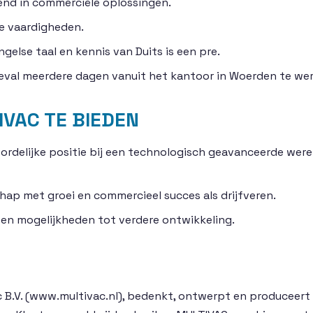
end in commerciële oplossingen.
e vaardigheden.
else taal en kennis van Duits is een pre.
r geval meerdere dagen vanuit het kantoor in Woerden te we
IVAC TE BIEDEN
delijke positie bij een technologisch geavanceerde werel
ap met groei en commercieel succes als drijfveren.
en mogelijkheden tot verdere ontwikkeling.
R
 B.V. (www.multivac.nl), bedenkt, ontwerpt en produceert 