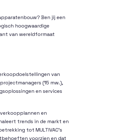
 apparatenbouw? Ben jij een
logisch hoogwaardige
klant van wereldformaat
verkoopdoelstellingen van
 projectmanagers (15 mw.),
ngsoplossingen en services
an verkoopplannen en
naleert trends in de markt en
betrekking tot MULTIVAC’s
ntbehoeften voorzien en dat