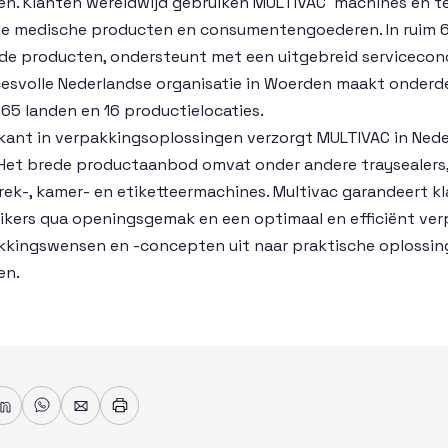
en. Klanten wereldwijd gebruiken MULTIVAC machines en t
le medische producten en consumentengoederen. In ruim 6
de producten, ondersteunt met een uitgebreid serviceconc
cesvolle Nederlandse organisatie in Woerden maakt onderde
65 landen en 16 productielocaties.
ant in verpakkingsoplossingen verzorgt MULTIVAC in Neder
 Het brede productaanbod omvat onder andere traysealers, 
rek-, kamer- en etiketteermachines. Multivac garandeert kl
kers qua openingsgemak en een optimaal en efficiënt verp
kkingswensen en -concepten uit naar praktische oplossi
en.