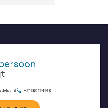
persoon
gt
dvies.nl
+31655134148
t met ons op