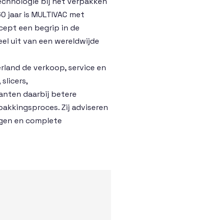
echnologie bij het verpakken
0 jaar is MULTIVAC met
ept een begrip in de
el uit van een wereldwijde
land de verkoop, service en
slicers,
anten daarbij betere
akkingsproces. Zij adviseren
ngen en complete