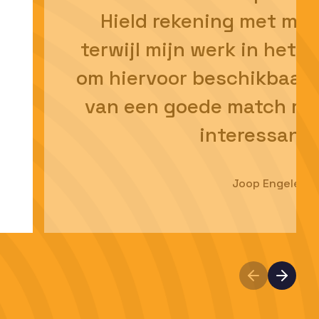
Hield rekening met mij
e
terwijl mijn werk in het
om hiervoor beschikbaar 
van een goede match resu
interessante
Joop Engelen,
g