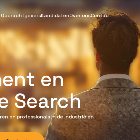
Opdrachtgevers
Kandidaten
Over ons
Contact
ent en
e Search
en en professionals in de Industrie en