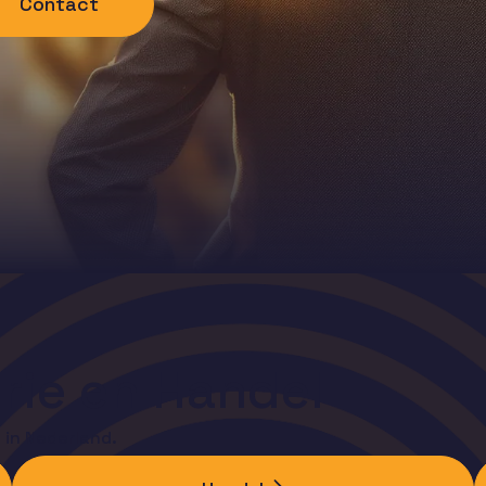
Contact
trie en Handel
l in Nederland.