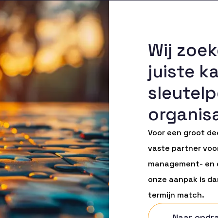
Wij zoe
juiste k
sleutelp
organis
Voor een groot de
vaste partner voor
management- en di
onze aanpak is da
termijn match.
Naar opdr