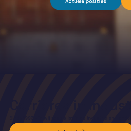
Actuele posities
Carrières in Indus
Sinds 1993 zijn wij specialist in de Industrie en Hande