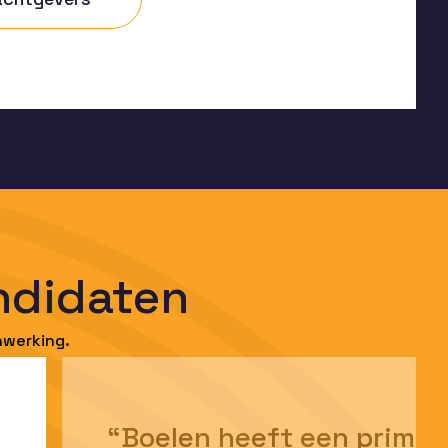
ndidaten
nwerking.
“Boelen heeft een prima 