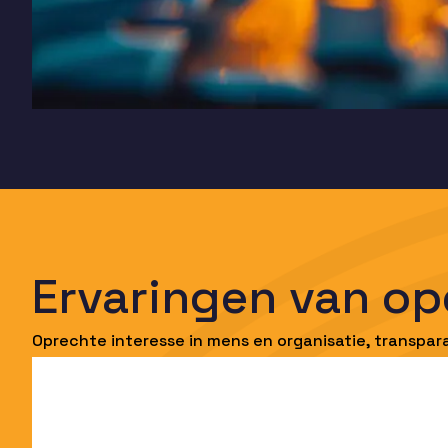
Ervaringen van o
Oprechte interesse in mens en organisatie, transp