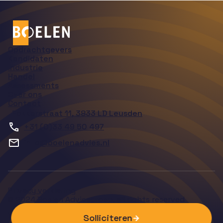
Opdrachtgevers
Kandidaten
Industrie
Handel
Assessments
Over ons
Contact
Fokkerstraat 11, 3833 LD Leusden
+31 (0)33 49 50 497
info@boelenadvies.nl
Privacy verklaring
© 2024 Boelen Adviesgroep, all rights reserved
Volg ons
Solliciteren