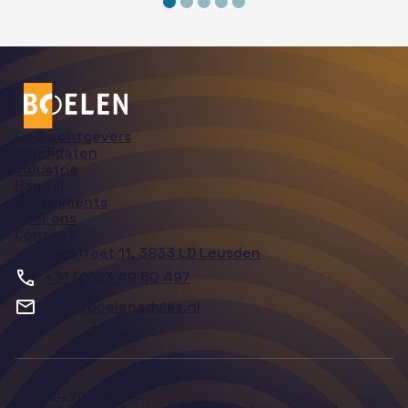
Opdrachtgevers
Kandidaten
Industrie
Handel
Assessments
Over ons
Contact
Fokkerstraat 11, 3833 LD Leusden
+31 (0)33 49 50 497
info@boelenadvies.nl
Privacy verklaring